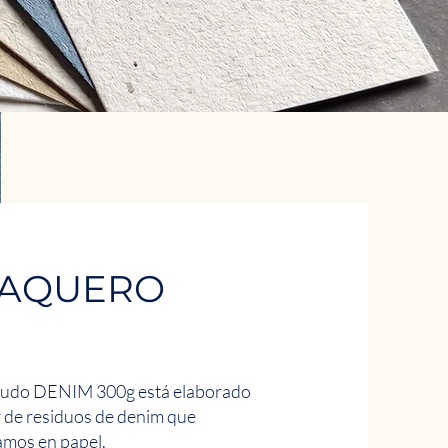
VAQUERO
 Crudo DENIM 300g está elaborado
r de residuos de denim que
amos en papel.