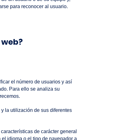
​
arse para reconocer al usuario.
a web?
ficar el número de usuarios y así
tado. Para ello se analiza su
frecemos.
 la utilización de sus diferentes
características de carácter general
n el idioma o el tipo de navegador a