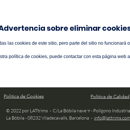
Advertencia sobre eliminar cookie
as las cookies de este sitio, pero parte del sitio no funcionará
stra política de cookies, puede contactar con esta página web a
Politica de Cookies
Politica de Calidad
© 2022 por LATtrims
-
C/La Bòbila nave 9 - Polígono Industria
La Bòbila - 08232 Viladecavalls, Barcelona
-
info@lattrims.co